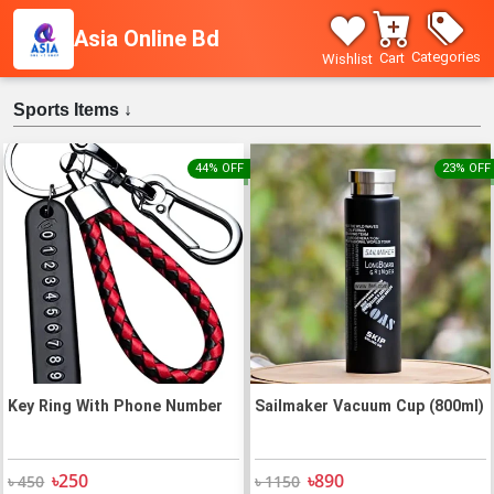
Asia Online Bd
Categories
Cart
Wishlist
Sports Items ↓
44% OFF
23% OFF
Key Ring With Phone Number
Sailmaker Vacuum Cup (800ml)
৳250
৳890
৳ 450
৳ 1150