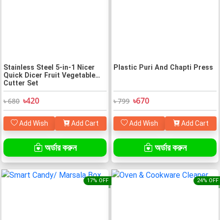
Stainless Steel 5-in-1 Nicer
Plastic Puri And Chapti Press
Quick Dicer Fruit Vegetable
Cutter Set
৳420
৳670
৳ 680
৳ 799
Add Wish
Add Cart
Add Wish
Add Cart
অর্ডার করুন
অর্ডার করুন
17% OFF
24% OFF