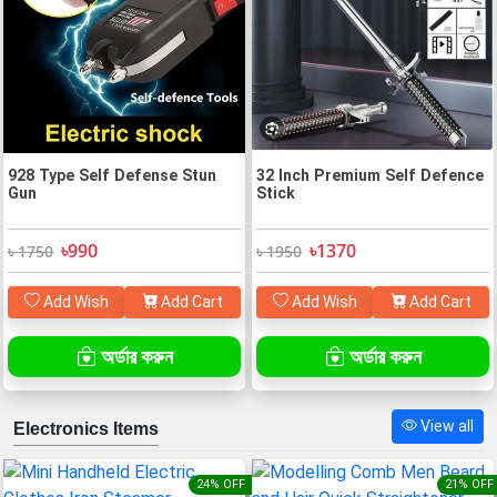
928 Type Self Defense Stun
32 Inch Premium Self Defence
Gun
Stick
৳990
৳1370
৳ 1750
৳ 1950
Add Wish
Add Cart
Add Wish
Add Cart
অর্ডার করুন
অর্ডার করুন
View all
Electronics Items
24% OFF
21% OFF