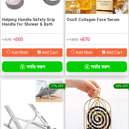
Helping Handle Safety Grip
Osufi Collagen Face Serum
Handle for Shower & Bath
৳500
৳870
৳ 670
৳ 1450
Add Wish
Add Cart
Add Wish
Add Cart
অর্ডার করুন
অর্ডার করুন
17% OFF
42% OFF