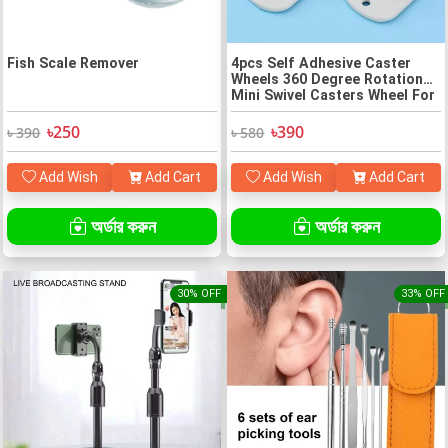
Fish Scale Remover
4pcs Self Adhesive Caster
Wheels 360 Degree Rotation
Mini Swivel Casters Wheel For
Furniture Storage Box Roller
Cabinet Trash
৳250
৳390
৳ 390
৳ 580
Add Wish
Add Cart
Add Wish
Add Cart
অর্ডার করুন
অর্ডার করুন
30% OFF
33% OFF