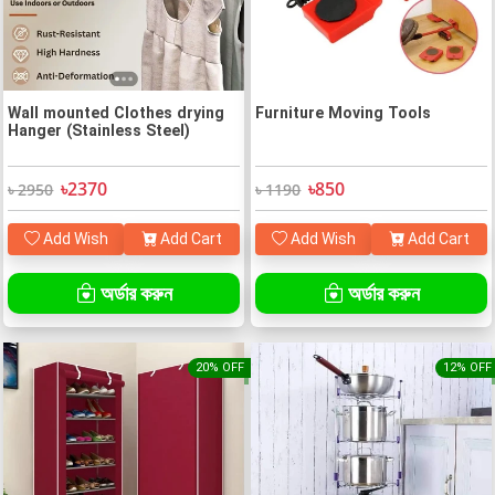
Wall mounted Clothes drying
Furniture Moving Tools
Hanger (Stainless Steel)
৳2370
৳850
৳ 2950
৳ 1190
Add Wish
Add Cart
Add Wish
Add Cart
অর্ডার করুন
অর্ডার করুন
20% OFF
12% OFF