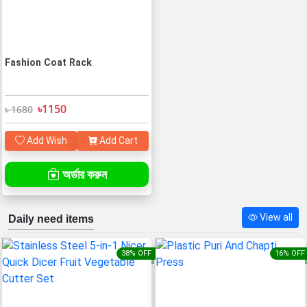
Fashion Coat Rack
৳1150
৳ 1680
Add Wish
Add Cart
অর্ডার করুন
View all
Daily need items
38% OFF
16% OFF