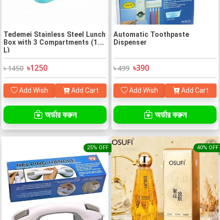
Tedemei Stainless Steel Lunch
Automatic Toothpaste
Box with 3 Compartments (1.2
Dispenser
L)
৳1250
৳390
৳ 1450
৳ 499
Add Wish
Add Cart
Add Wish
Add Cart
অর্ডার করুন
অর্ডার করুন
25% OFF
40% OFF