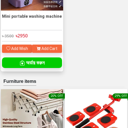
Mini portable washing machine
৳2950
৳ 3500
Add Wish
Add Cart
অর্ডার করুন
Furniture items
20% OFF
29% OFF