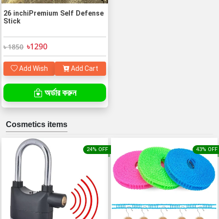
26 inchiPremium Self Defense
Stick
৳1290
৳ 1850
Add Wish
Add Cart
অর্ডার করুন
Cosmetics items
24% OFF
43% OFF